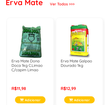
Erva Mate
Ver Todos >>>
Erva Mate Dona
Erva Mate Galpao
Doca 1kg C.Limao
Dourado 1kg
C/capim Limao
R$11,98
R$12,99
Adicionar
Adicionar