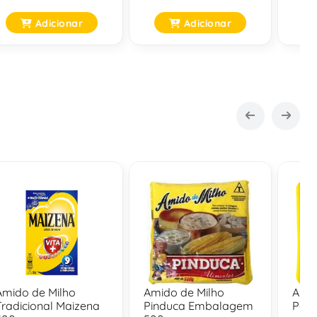
Adicionar
Adicionar
Amido de Milho
Amido de Milho
Amid
Tradicional Maizena
Pinduca Embalagem
Paco