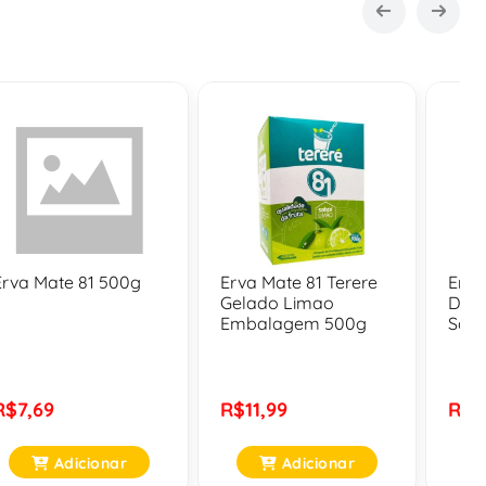
Erva Mate 81 500g
Erva Mate 81 Terere
Erva
Gelado Limao
Doca
Embalagem 500g
Sab
R$7,69
R$11,99
R$1
Adicionar
Adicionar