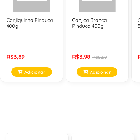
Canjiquinha Pinduca
Canjica Branca
400g
Pinduca 400g
R$3,89
R$3,98
R$5,58
Adicionar
Adicionar