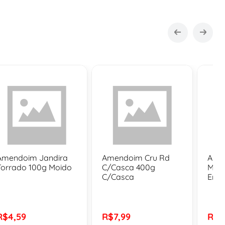
Amendoim Jandira
Amendoim Cru Rd
Ame
Torrado 100g Moido
C/Casca 400g
Moid
C/Casca
Emb
R$4,59
R$7,99
R$8