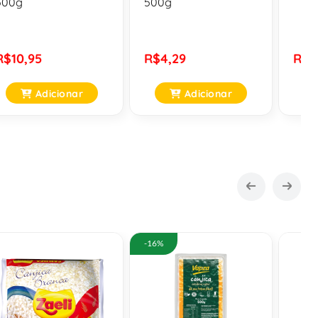
500g
500g
R$10,95
R$4,29
R$6
Adicionar
Adicionar
-16%