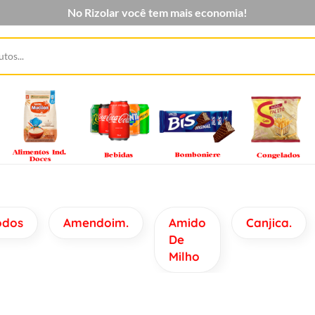
No Rizolar você tem mais economia!
odos
Amendoim.
Amido
Canjica.
De
Milho