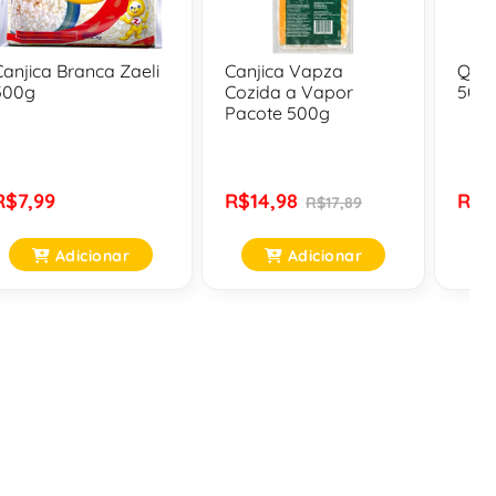
Canjica Branca Zaeli
Canjica Vapza
Quir
500g
Cozida a Vapor
500
Pacote 500g
R$7,99
R$14,98
R$2
R$17,89
Adicionar
Adicionar