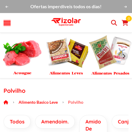
Ofertas imperdíveis todos os dias!
0
Polvilho
Alimento Basico Leve
Polvilho
Todos
Amendoim.
Amido
Canji
De