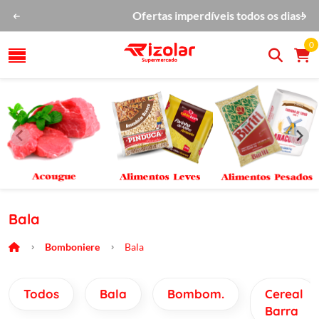
No Rizolar você tem mais economia!
0
Bala
Bomboniere
Bala
Todos
Bala
Bombom.
Cereal
Barra