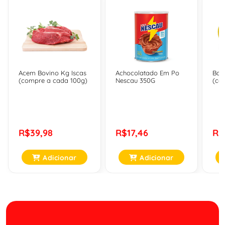
Acem Bovino Kg Iscas
Achocolatado Em Po
Ban
(compre a cada 100g)
Nescau 350G
(co
R$39,98
R$17,46
R$
Adicionar
Adicionar